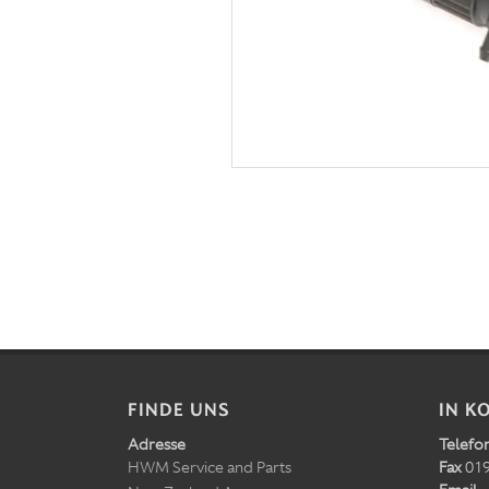
FINDE UNS
IN K
Adresse
Telefo
HWM Service and Parts
Fax
019