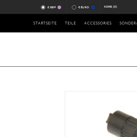
KORB
(0)
£ GBP
€ EURO
STARTSEITE
TEILE
ACCESSORIES
SONDER