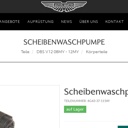
ANGEBOTE
AUFRÜSTUNG
NEWS
ÜBER UNS
KONTAKT
SCHEIBENWASCHPUMPE
Teile
DBS V12 08MY - 12MY
Körperteile
Scheibenwasc
TEILENUMMER: 4G43-37-11549
auf Lager