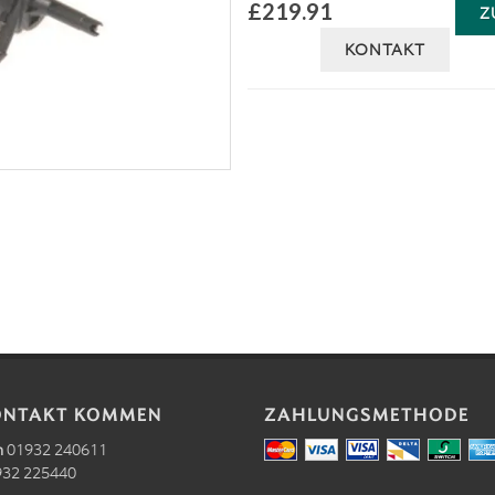
£219.91
Z
KONTAKT
ONTAKT KOMMEN
ZAHLUNGSMETHODE
n
01932 240611
32 225440