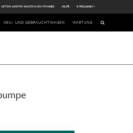
ASTON MARTIN WALTON-ON-THAMES
HILFE
01932 240611
NEU- UND GEBRAUCHTWAGEN
WARTUNG
hpumpe