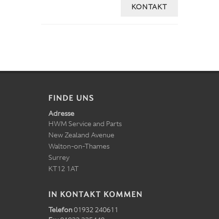
KONTAKT
FINDE UNS
Adresse
HWM Service and Parts
New Zealand Avenue
Walton-on-Thames
Surrey
KT12 1AT
IN KONTAKT KOMMEN
Telefon
01932 240611