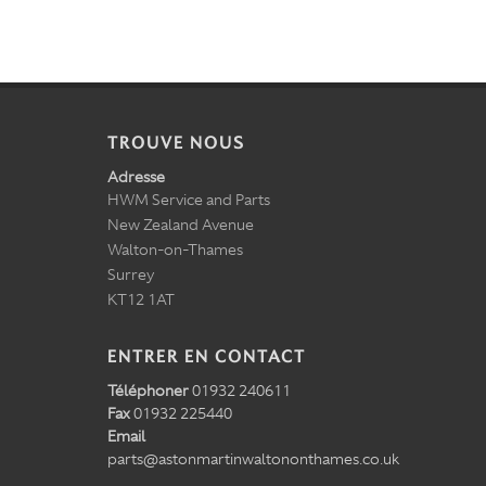
TROUVE NOUS
Adresse
HWM Service and Parts
New Zealand Avenue
Walton-on-Thames
Surrey
KT12 1AT
ENTRER EN CONTACT
Téléphoner
01932 240611
Fax
01932 225440
Email
parts@astonmartinwaltononthames.co.uk