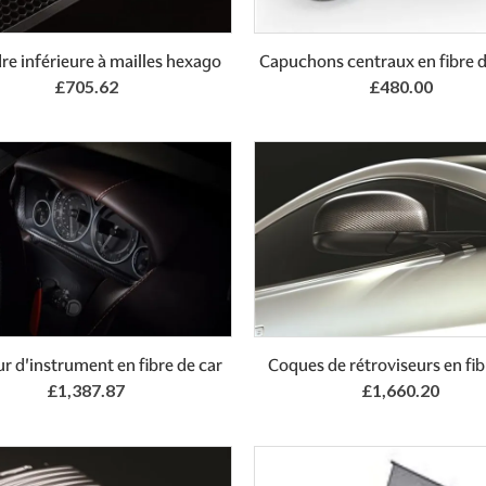
Add to Basket
Add to Basket
re inférieure à mailles hexago
Capuchons centraux en fibre 
£705.62
£480.00
Add to Basket
r d'instrument en fibre de car
Coques de rétroviseurs en fib
£1,387.87
£1,660.20