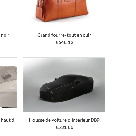
Add to Basket
 noir
Grand fourre-tout en cuir
£640.12
Add to Basket
 haut d
Housse de voiture d'intérieur DB9
£531.06