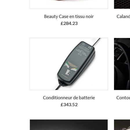
Add to Basket
Beauty Case en tissu noir
Caland
£284.23
Add to Basket
Conditionneur de batterie
Contou
£343.52