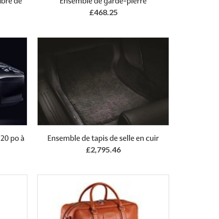
ibre de
Ensemble de garde-pierre
£468.25
20 po à
Ensemble de tapis de selle en cuir
£2,795.46