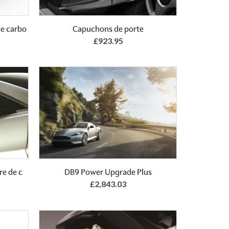
Add to Basket
de carbo
Capuchons de porte
£923.95
re de c
DB9 Power Upgrade Plus
£2,843.03