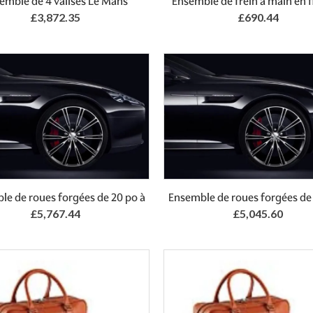
emble de 4 valises Le Mans
Ensemble de frein à main en f
£3,872.35
£690.44
le de roues forgées de 20 po à
Ensemble de roues forgées de 
£5,767.44
£5,045.60