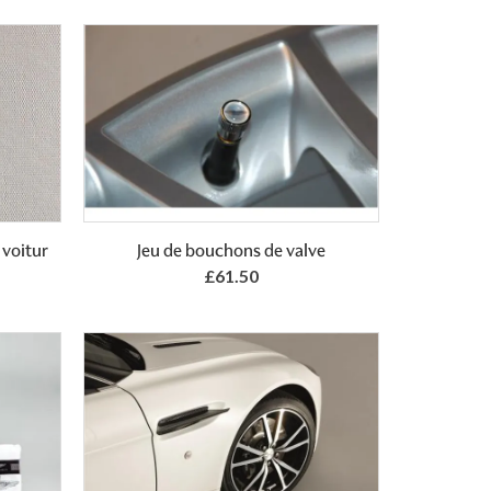
Add to Basket
 voitur
Jeu de bouchons de valve
£61.50