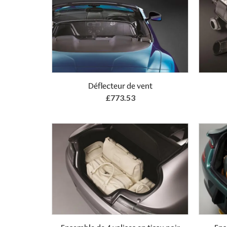
Add to Basket
Déflecteur de vent
£773.53