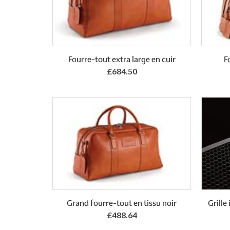
Add to Basket
Fourre-tout extra large en cuir
F
£684.50
Grand fourre-tout en tissu noir
Grille
£488.64