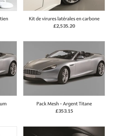
Add to Basket
tien
Kit de virures latérales en carbone
£2,535.20
Add to Basket
num
Pack Mesh - Argent Titane
£353.15