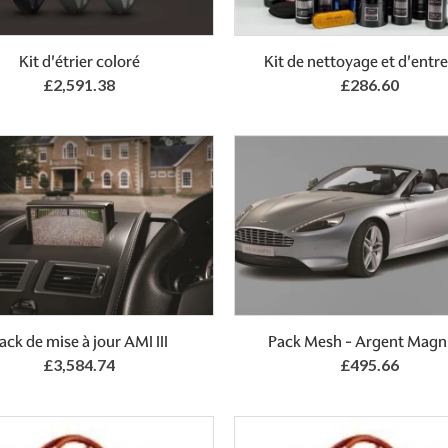
Kit d'étrier coloré
Kit de nettoyage et d'entre
£2,591.38
£286.60
Add to Basket
Add to Basket
ack de mise à jour AMI III
Pack Mesh - Argent Mag
£3,584.74
£495.66