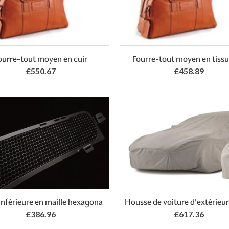
Add to Basket
ourre-tout moyen en cuir
Fourre-tout moyen en tissu
£550.67
£458.89
Add to Basket
Add to Basket
 inférieure en maille hexagona
Housse de voiture d'extérieur
£386.96
£617.36