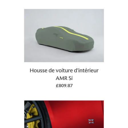
Add to Basket
Housse de voiture d'intérieur
AMR Si
£809.87