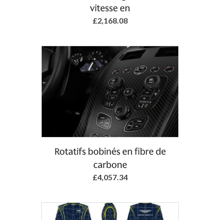
vitesse en
£2,168.08
Add to Basket
Rotatifs bobinés en fibre de
carbone
£4,057.34