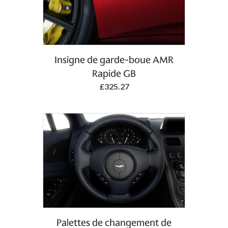
Add to Basket
Insigne de garde-boue AMR
Rapide GB
£325.27
Add to Basket
Palettes de changement de