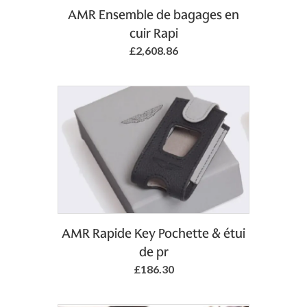
Add to Basket
AMR Ensemble de bagages en
cuir Rapi
£2,608.86
Add to Basket
AMR Rapide Key Pochette & étui
de pr
£186.30