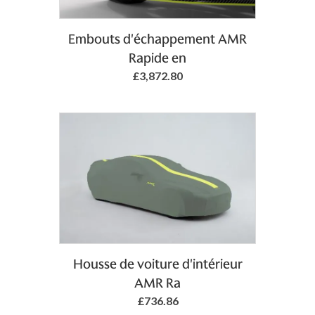
Add to Basket
Embouts d'échappement AMR
Rapide en
£3,872.80
Add to Basket
Housse de voiture d'intérieur
AMR Ra
£736.86