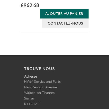
£962.68
AJOUTER AU PANIER
CONTACTEZ-NOUS
TROUVE NOUS
Adresse
HWM Service and Parts
New Zealand Avenue
Walton-on-Thames
Surrey
KT12 1AT