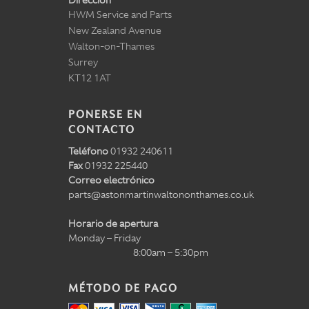
Dirección
HWM Service and Parts
New Zealand Avenue
Walton-on-Thames
Surrey
KT12 1AT
PONERSE EN
CONTACTO
Teléfono
01932 240611
Fax
01932 225440
Correo electrónico
parts@astonmartinwaltononthames.co.uk
Horario de apertura
Monday – Friday
8:00am – 5:30pm
MÉTODO DE PAGO