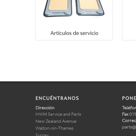
Artículos de servicio
ENCUÉNTRANOS
PONE
Dirección
Teléfo
HWM Service and Parts
Fax
019
Correo
New Zealand Avenue
parts@
Walton-on-Thames
Surrey