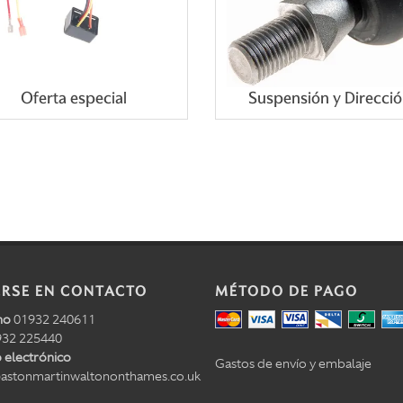
Oferta especial
Suspensión y Direcci
RSE EN CONTACTO
MÉTODO DE PAGO
no
01932 240611
32 225440
 electrónico
Gastos de envío y embalaje
astonmartinwaltononthames.co.uk