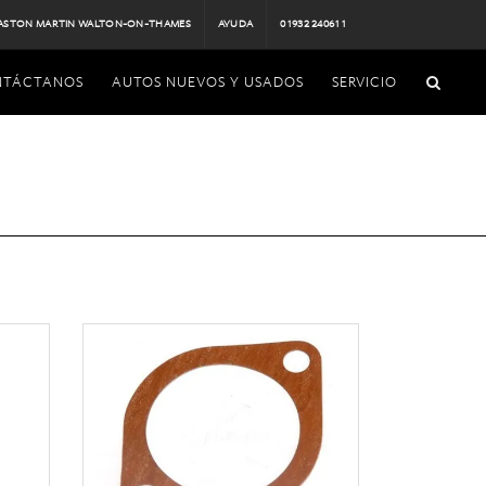
ASTON MARTIN WALTON-ON-THAMES
AYUDA
01932 240611
NTÁCTANOS
AUTOS NUEVOS Y USADOS
SERVICIO