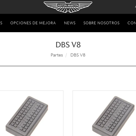
S
OPCIONES DE MEJORA
NEWS
SOBRE NOSOTROS
CO
DBS V8
Partes
DBS V8