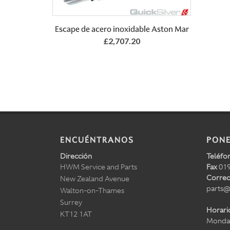
Escape de acero inoxidable Aston Mar
£2,707.20
ENCUÉNTRANOS
PONE
Dirección
Teléfo
HWM Service and Parts
Fax
019
Correo
New Zealand Avenue
parts@
Walton-on-Thames
Surrey
Horari
KT12 1AT
Monday