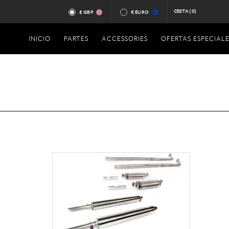
CESTA
(0)
£ GBP
€ EURO
INICIO
PARTES
ACCESSORIES
OFERTAS ESPECIALE