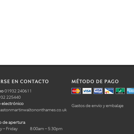
RSE EN CONTACTO
MÉTODO DE PAGO
no
01932 240611
32 225440
 electrónico
Gastos de envío y embalaje
astonmartinwaltononthames.co.uk
o de apertura
 – Friday
8:00am – 5:30pm