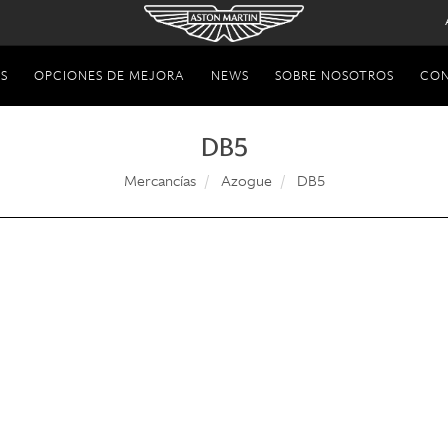
S
OPCIONES DE MEJORA
NEWS
SOBRE NOSOTROS
CO
DB5
Mercancías
Azogue
DB5