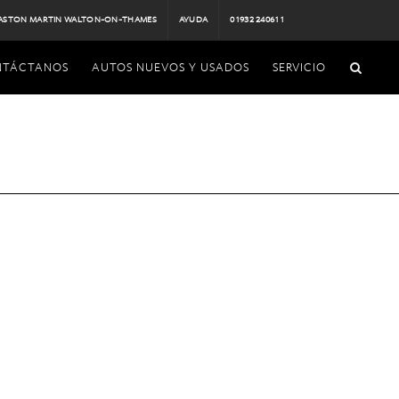
ASTON MARTIN WALTON-ON-THAMES
AYUDA
01932 240611
NTÁCTANOS
AUTOS NUEVOS Y USADOS
SERVICIO