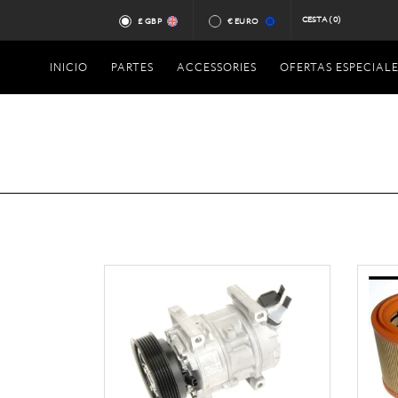
CESTA
(0)
£ GBP
€ EURO
INICIO
PARTES
ACCESSORIES
OFERTAS ESPECIALE