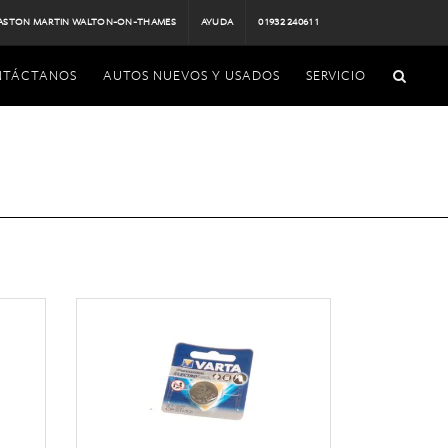
ASTON MARTIN WALTON-ON-THAMES
AYUDA
01932 240611
NTÁCTANOS
AUTOS NUEVOS Y USADOS
SERVICIO