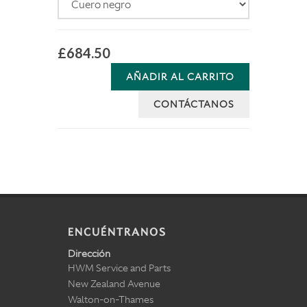
£684.50
AÑADIR AL CARRITO
CONTÁCTANOS
ENCUÉNTRANOS
Dirección
HWM Service and Parts
New Zealand Avenue
Walton-on-Thames