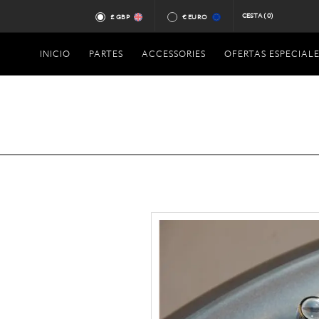
CESTA
(0)
£ GBP
€ EURO
INICIO
PARTES
ACCESSORIES
OFERTAS ESPECIALE