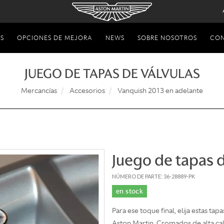
S
OPCIONES DE MEJORA
NEWS
SOBRE NOSOTROS
CO
JUEGO DE TAPAS DE VÁLVULAS
Mercancías
Accesorios
Vanquish 2013 en adelante
Juego de tapas d
NÚMERO DE PARTE: 36-28889-PK
en stock
Para ese toque final, elija estas ta
Aston Martin. Cromados de alta cali