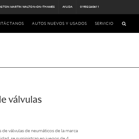
ASTON MARTIN WALTON-ON-THAMES
AYUDA
01932 240611
NTÁCTANOS
AUTOS NUEVOS Y USADOS
SERVICIO
e válvulas
pas de válvulas de neumáticos de la marca
dad, se suministran en juegos de 4.