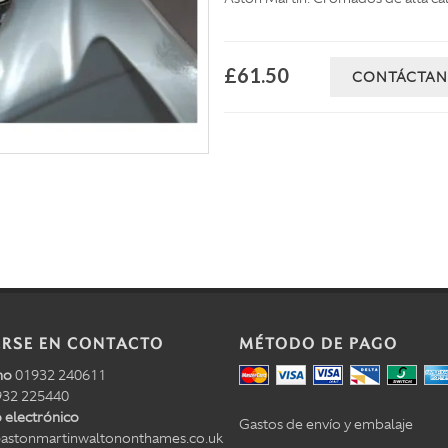
£61.50
CONTÁCTA
RSE EN CONTACTO
MÉTODO DE PAGO
no
01932 240611
32 225440
 electrónico
Gastos de envío y embalaje
astonmartinwaltononthames.co.uk