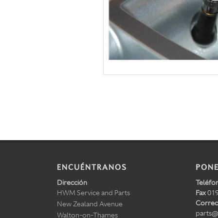
ENCUÉNTRANOS
PONE
Dirección
Teléfo
HWM Service and Parts
Fax
019
Correo
New Zealand Avenue
parts@
Walton-on-Thames